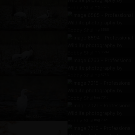
Img 6576
Img 0457
Img 6585
Img 6594
Img 0471
Img 6763
Img 7015
Img 0480
Img 7021