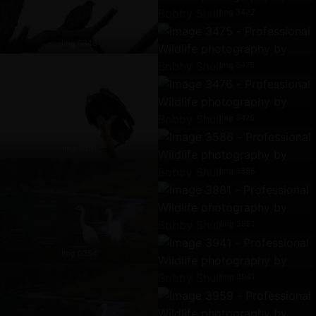
Img 3422
Img 0348
Img 3475
Img 3476
Img 0351
Img 3586
Img 3881
Img 0354
Img 3941