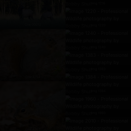
Img 1216
Crw 00012
Img 1220
Img 1240
Img 1383
Crw 4754
Img 1384
Img 1960
Crw 4762