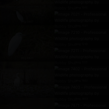
Img 7015
Img 0407
Img 7021
Img 7210
Img 0425
Img 7211
Img 7402
Img 0454
Img 7403