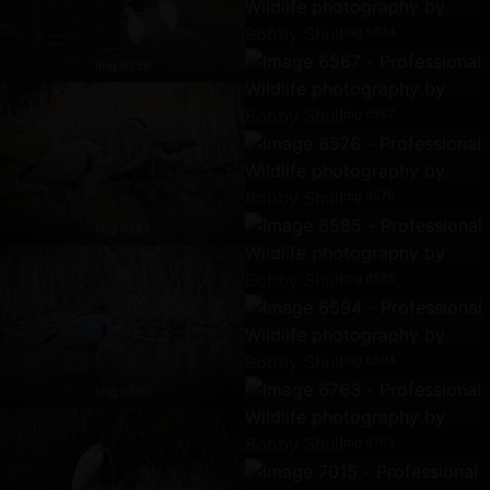
Img 5834
Img 0359
Img 6567
Img 6576
Img 0385
Img 6585
Img 6594
Img 0390
Img 6763