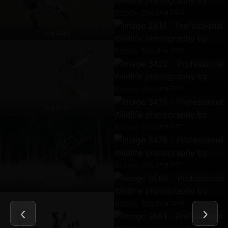
Img 2802
Img 0282
Img 2818
Img 3422
Img 0290
Img 3475
Img 3476
Img 0310
Img 3586