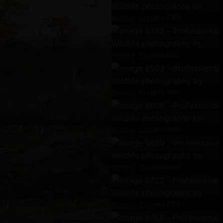
Img 8380
Img 0489
Img 8382
Img 8503
Img 0491
Img 8606
Img 8689
Img 0536
Img 8723