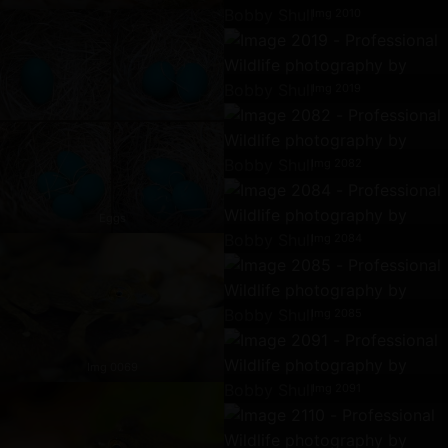
Img 2010
Img 2019
Img 2082
Eggs
Img 2084
Img 2085
Img 0069
Img 2091