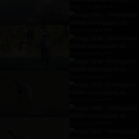
Img 2550
Img 0257
Img 2565
Img 2608
Img 0271
Img 2614
Img 2671
Img 0279
Img 2689