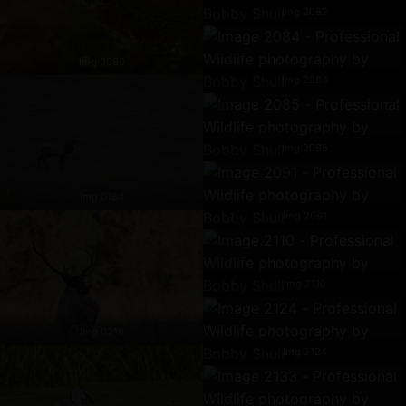
Img 2082
Img 0080
Img 2084
Img 2085
Img 0164
Img 2091
Img 2110
Img 0216
Img 2124