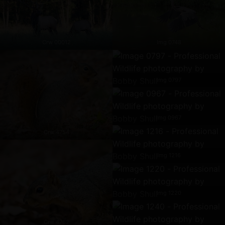
Crw 00012
Img 0748
Img 0797
Img 0967
Crw 4754
Img 1216
Img 1220
Crw 4762