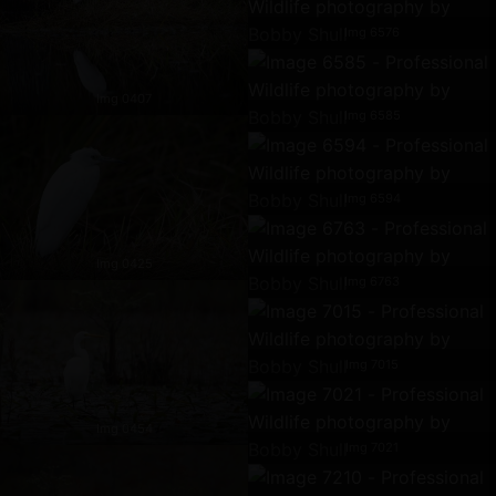
Img 6576
Img 0407
Img 6585
Img 6594
Img 0425
Img 6763
Img 7015
Img 0454
Img 7021