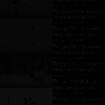
Img 2608
Img 0282
Img 2614
Img 2671
Img 0290
Img 2689
Img 2802
Img 0310
Img 2818