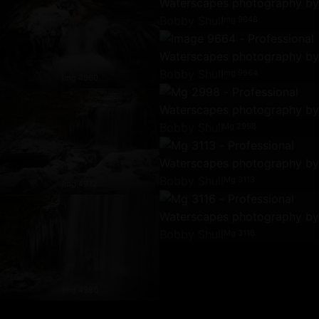
Img 9648
Img 9664
Img 4960
Mg 2998
Mg 3113
Img 4972
Mg 3116
Img 4986