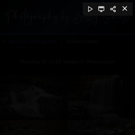
← Back to Categories
|
Waterscapes
Showing 92 of 92 images in Waterscapes
022308 023
Img 4990