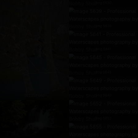
Img 5630
Img 5639
Img 5641
Img 5645
Img 5649
022308 060
Img 5652