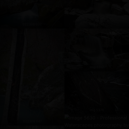
022308 032
Img 5297
Img 5317
Img 5376
022308 047