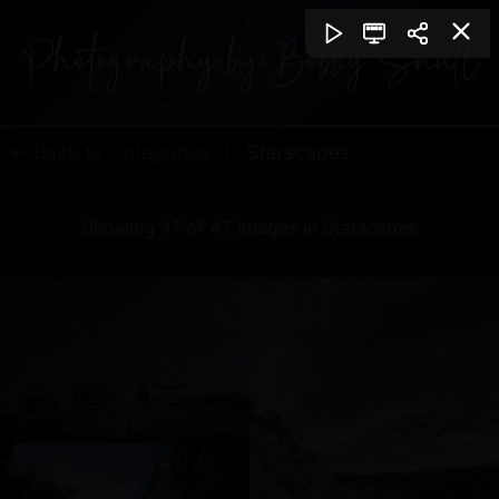
← Back to Categories
|
Starscapes
Showing 47 of 47 images in Starscapes
1img 001