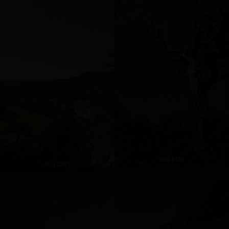
Img 8176
Img 0201