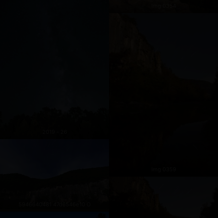
Img 0354
2019 - 26
Img 0359
5946640481 47d6546e10 O