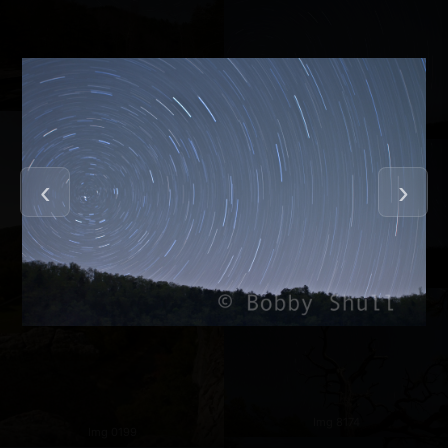
Dscf5849
Img 6353
Img 6355
Img 8174
Img 0199