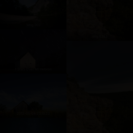
1img 002
Img 0353
1 Stars Over Mt Hebron
2012-05-04 23.10.22