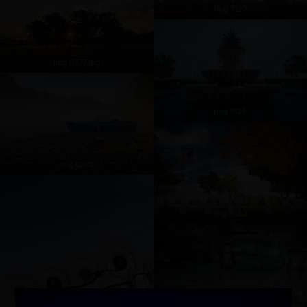
Img 7127
Img 0377.jpg
Img 7129
Img 0378
Img 7853