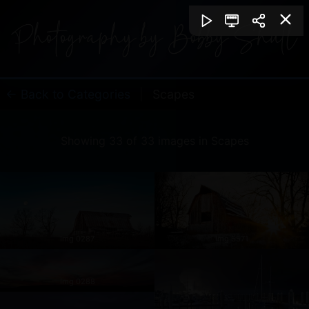
← Back to Categories
|
Scapes
Showing 33 of 33 images in Scapes
Img 0287
Img 5571
Img 0288