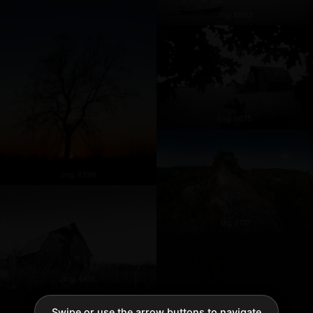
Img 8863
Img 9675
Img 4396
Mg 8117
Img 4418