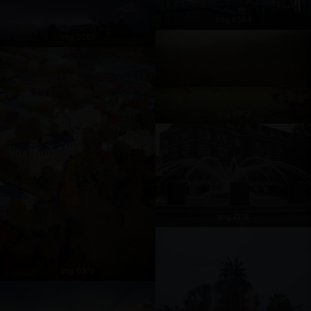
Img 6594
Img 0289
Img 6612
Img 7118
Img 0376