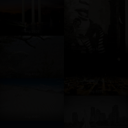
Img 2926
Img 8616
Img 4020
Img 8655
Img 4060