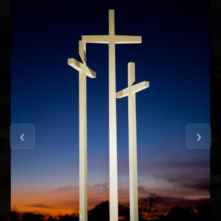
Img 7916
Img 0379
Img 8032
Img 0513
Img 8122
Img 8152