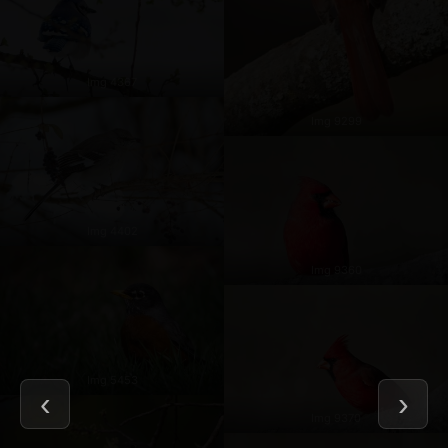
Img 4367
Img 9299
Img 4402
Img 9360
Img 5453
Img 9370