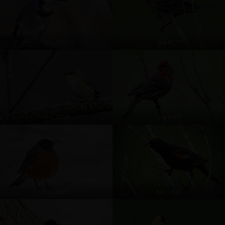
Img 2057
Img 9023
Img 2059
Img 9058
Img 4285
Img 9126