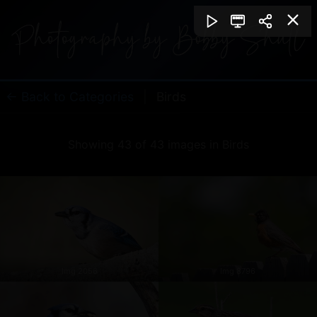
← Back to Categories
|
Birds
Showing 43 of 43 images in Birds
Img 2056
Img 8796