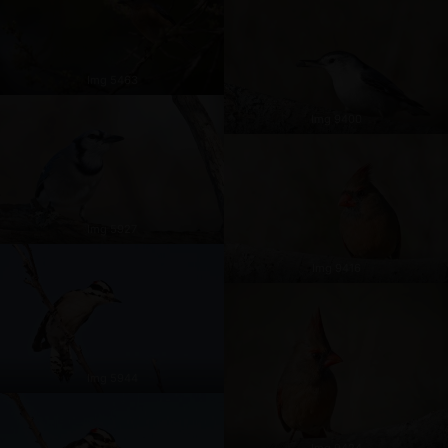
Img 5463
Img 9400
Img 5927
Img 9416
Img 5944
Img 9424